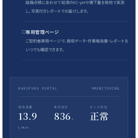
設備点検にあわせて給液のEC・pHや滴下量を現地で実測
し、写真付きレポートでお届けします。
専用管理ページ
ご契約者専用ページで、栽培データ・作業報告書・レポートを
いつでも確認できます。
RAKOFURU PORTAL
MONITORING
現在流量
本日合計
タンク水位
13.9
836
正常
L
L/min