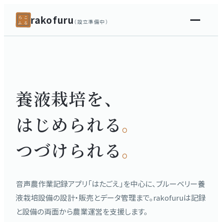
rakofuru
ら
こ
（設立準備中）
ふ
る
養液栽培を、
はじめられる
。
つづけられる
。
音声農作業記録アプリ「はたごえ」を中心に、ブルーベリー養
液栽培設備の設計・販売とデータ管理まで。rakofuruは記録
と設備の両面から農業運営を支援します。