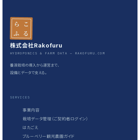
ら
こ
ふ
る
株式会社Rakofuru
HYDROPONICS & FARM DATA — RAKOFURU.COM
養液栽培の導入から運営まで、
設備とデータで支える。
SERVICES
事業内容
栽培データ管理（ご契約者ログイン）
はたごえ
ブルーベリー観光農園ガイド