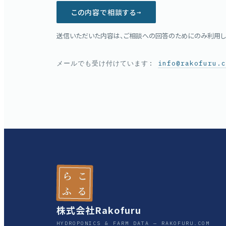
この内容で相談する
→
送信いただいた内容は、ご相談への回答のためにのみ利用し
メールでも受け付けています:
info@rakofuru.
ら
こ
ふ
る
株式会社Rakofuru
HYDROPONICS & FARM DATA — RAKOFURU.COM