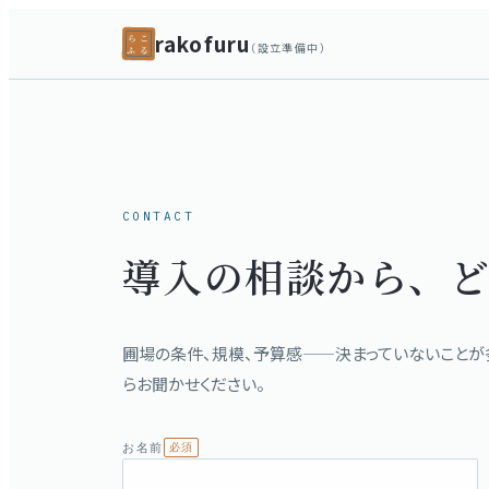
rakofuru
ら
こ
（設立準備中）
ふ
る
CONTACT
導入の相談から、
圃場の条件、規模、予算感——決まっていないことが
らお聞かせください。
お名前
必須