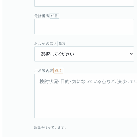
電話番号
任意
およその広さ
任意
ご相談内容
必須
認証を行っています。