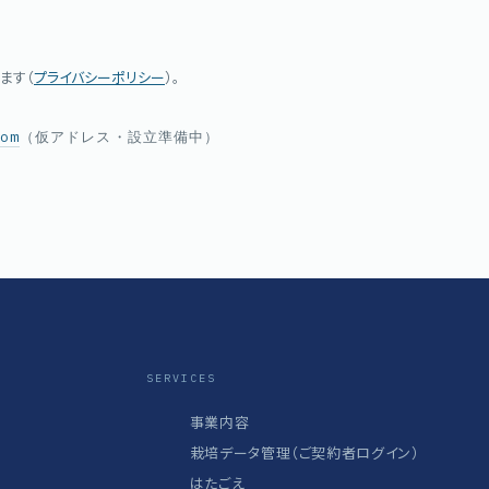
ます（
プライバシーポリシー
）。
com
（仮アドレス・設立準備中）
SERVICES
事業内容
栽培データ管理（ご契約者ログイン）
はたごえ